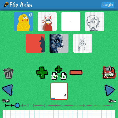
Login
1
Fast
Slow