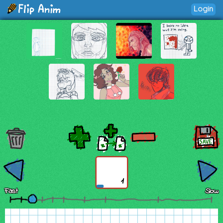
Login
1
Fast
Slow