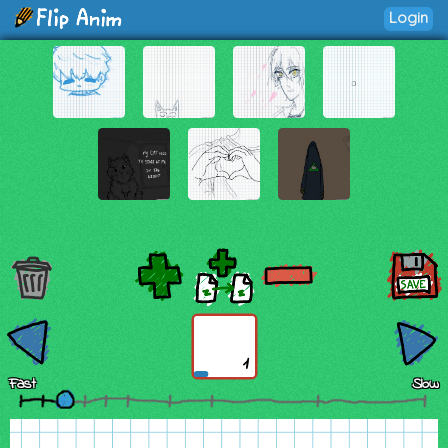
Login
1
Fast
Slow