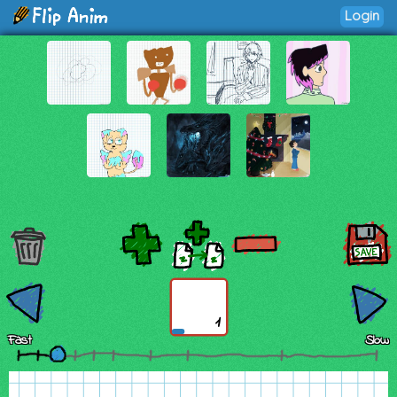
Login
1
Fast
Slow