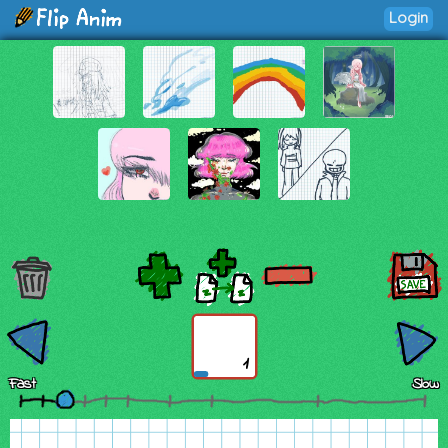
Login
1
Fast
Slow