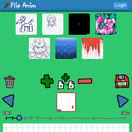
Login
1
Fast
Slow