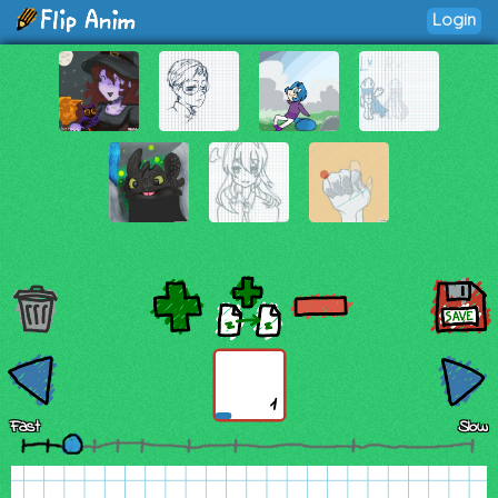
Login
1
Fast
Slow