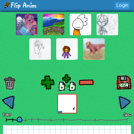
Login
1
Fast
Slow