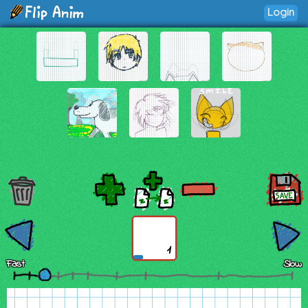
Login
1
Fast
Slow