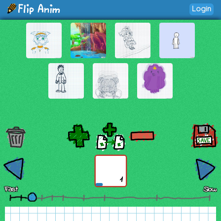
Login
1
Fast
Slow