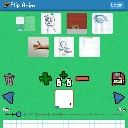
Login
1
Fast
Slow