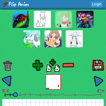
Login
1
Fast
Slow