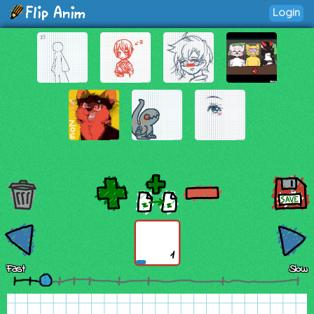
Login
1
Fast
Slow