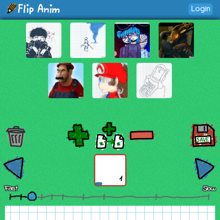
Login
1
Fast
Slow