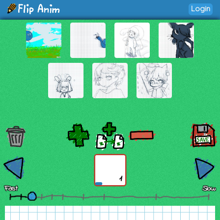
Login
1
Fast
Slow