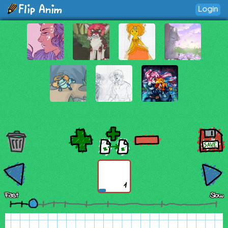
Login
1
Fast
Slow