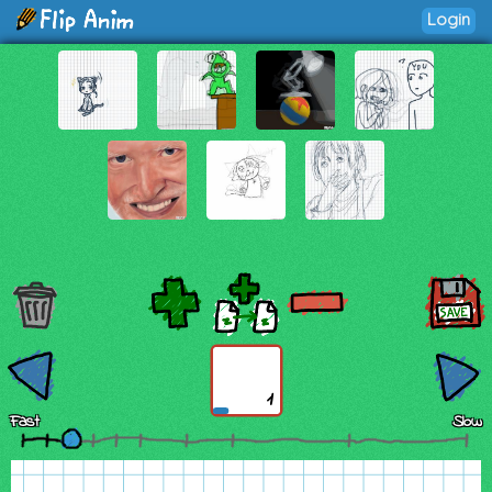
Login
1
Fast
Slow