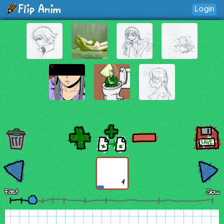
Login
1
Fast
Slow