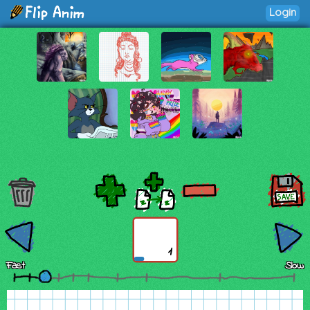
Login
1
Fast
Slow