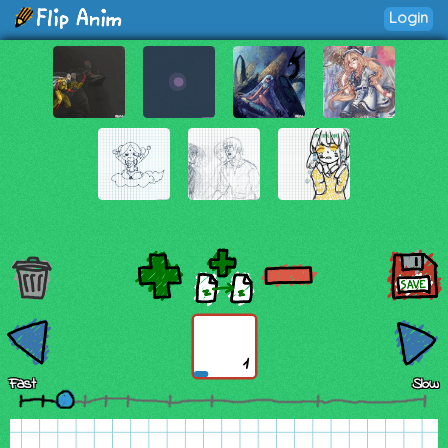
Login
1
Fast
Slow