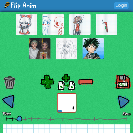
Login
1
Fast
Slow