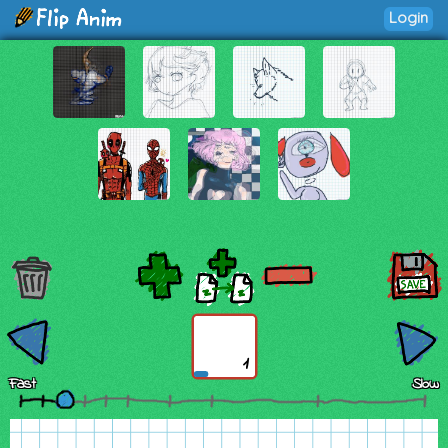
Login
1
Fast
Slow