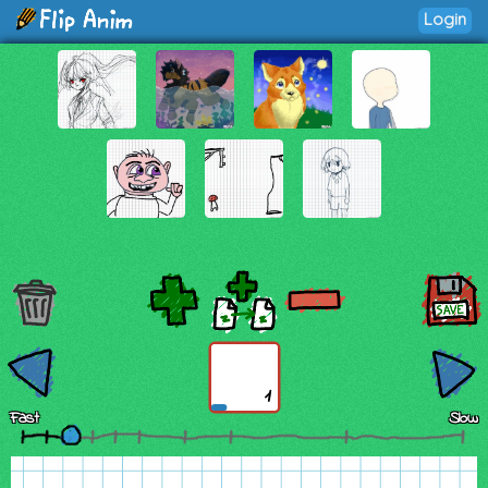
Login
1
Fast
Slow