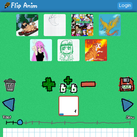
Login
1
Fast
Slow