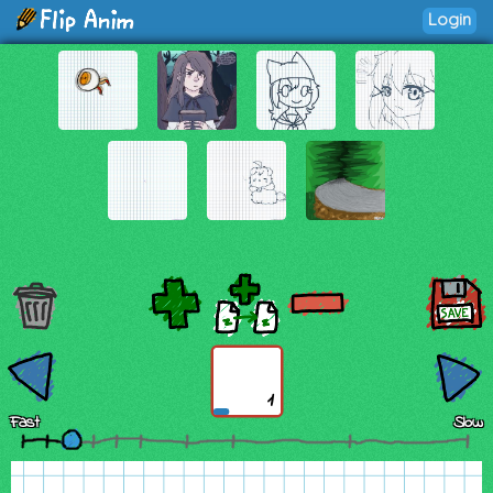
Login
1
Fast
Slow