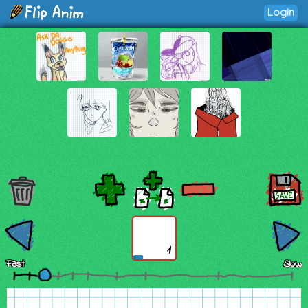
Login
1
Fast
Slow