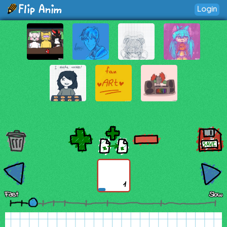
Login
1
Fast
Slow