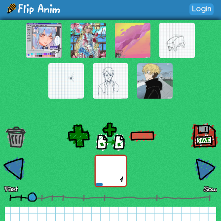
Login
1
Fast
Slow